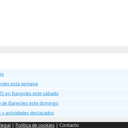
es
yoles esta semana
25 en Banyoles este sábado
go de Banyoles este domingo
s y actividades destacados
 legal
|
Política de cookies
| Contacto