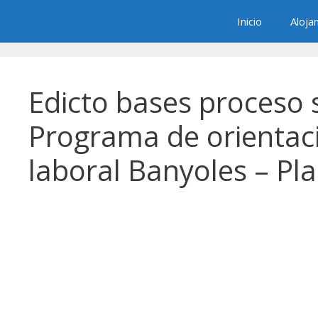
Saltar
Inicio
Aloja
al
contenido
Edicto bases proceso 
Programa de orientac
laboral Banyoles – Pla