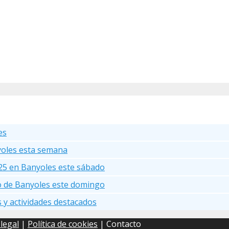
es
yoles esta semana
25 en Banyoles este sábado
go de Banyoles este domingo
s y actividades destacados
 legal
|
Política de cookies
| Contacto