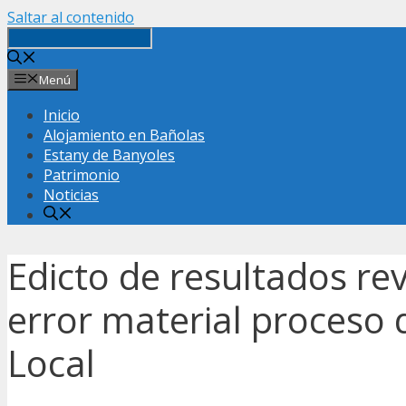
Saltar al contenido
Menú
Inicio
Alojamiento en Bañolas
Estany de Banyoles
Patrimonio
Noticias
Edicto de resultados rev
error material proceso d
Local