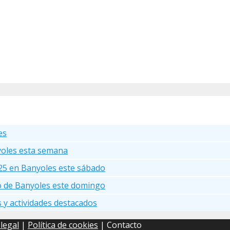
es
yoles esta semana
25 en Banyoles este sábado
go de Banyoles este domingo
s y actividades destacados
 legal
|
Política de cookies
| Contacto