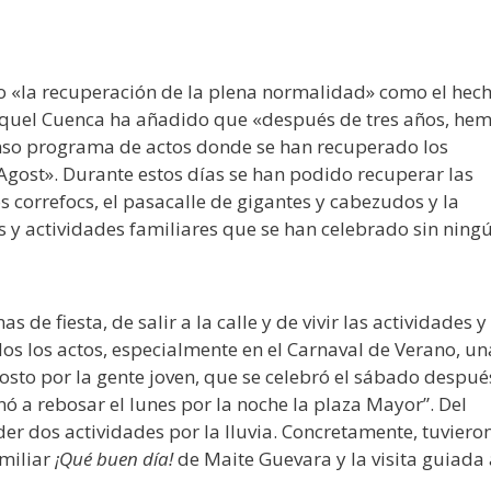
do «la recuperación de la plena normalidad» como el hec
Miquel Cuenca ha añadido que «después de tres años, he
tenso programa de actos donde se han recuperado los
e Agost». Durante estos días se han podido recuperar las
 correfocs, el pasacalle de gigantes y cabezudos y la
os y actividades familiares que se han celebrado sin ning
de fiesta, de salir a la calle y de vivir las actividades y
os los actos, especialmente en el Carnaval de Verano, un
osto por la gente joven, que se celebró el sábado despué
nó a rebosar el lunes por la noche la plaza Mayor”. Del
er dos actividades por la lluvia. Concretamente, tuviero
amiliar
¡Qué buen día!
de Maite Guevara y la visita guiada 