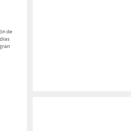
ión de
 días
 gran