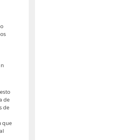
ho
mos
ún
 esto
a de
s de
n que
al