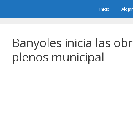
Saltar
Inicio
Aloja
al
contenido
Banyoles inicia las ob
plenos municipal