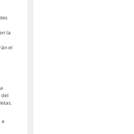
ntes
en la
rán el
la
 del
letas.
 a