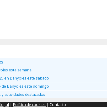
es
yoles esta semana
25 en Banyoles este sábado
go de Banyoles este domingo
s y actividades destacados
 legal
|
Política de cookies
| Contacto